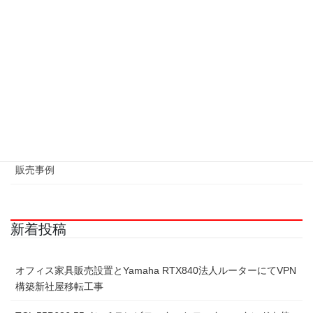
修理事例
制作事例
換装事例
施工事例
液晶修理事例
販売事例
新着投稿
オフィス家具販売設置とYamaha RTX840法人ルーターにてVPN
構築新社屋移転工事