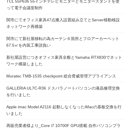
TCL 55P636 55インチテレビモニターとモニタースタンドを使
って電子会議室制作
関市にてオフィス家具47点搬入設置組み立てとServer移動移設
ネットワーク再構築
関市にて新社屋移転の為カーテン６箇所とフロアーカーペット
67.5㎡を内装工事請負い
新社屋設営につきオフィス家具全般とYamaha RTX830でネット
ワーク構築しました
Muratec TMB-1535 checkpoint 総合脅威管理アプライアンス
GALLERIA UL7C-R36 ドスパラノートパソコンの液晶修理交換
を行いました
Apple imac Model A2116 起動しなくなったiMacの基板交換を行
いました
再販売業者様より_Core i7 10700F GPU搭載 自作パソコンプラ