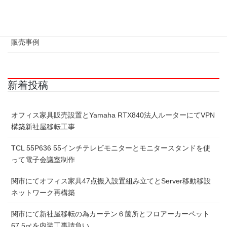
液晶修理事例
販売事例
新着投稿
オフィス家具販売設置とYamaha RTX840法人ルーターにてVPN
構築新社屋移転工事
TCL 55P636 55インチテレビモニターとモニタースタンドを使
って電子会議室制作
関市にてオフィス家具47点搬入設置組み立てとServer移動移設
ネットワーク再構築
関市にて新社屋移転の為カーテン６箇所とフロアーカーペット
67.5㎡を内装工事請負い