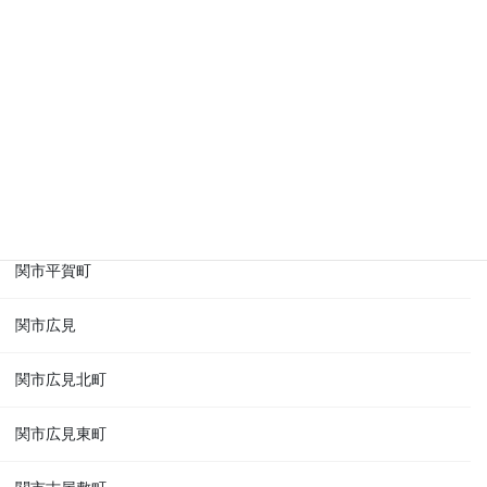
関市東山
関市肥田瀬
関市一ツ山町
関市日ノ出町
関市平賀町
関市広見
関市広見北町
関市広見東町