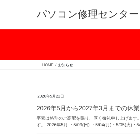
コ
ナ
ン
ビ
パソコン修理センター
テ
ゲ
ン
ー
ツ
シ
へ
ョ
ス
ン
キ
に
ッ
移
HOME
お知らせ
プ
動
2026年5月22日
2026年5月から2027年3月までの
平素は格別のご高配を賜り、厚く御礼申し上げます。 
す。 2026年5月 ・5/03(日) ・5/04(月)・5/05(火)・5/