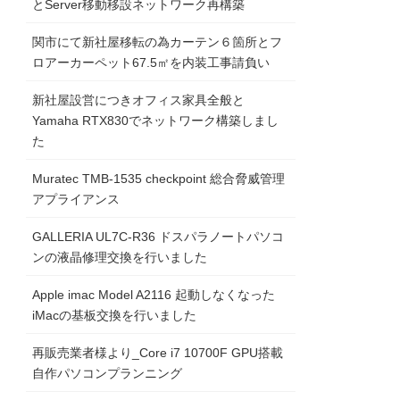
とServer移動移設ネットワーク再構築
関市にて新社屋移転の為カーテン６箇所とフ
ロアーカーペット67.5㎡を内装工事請負い
新社屋設営につきオフィス家具全般と
Yamaha RTX830でネットワーク構築しまし
た
Muratec TMB-1535 checkpoint 総合脅威管理
アプライアンス
GALLERIA UL7C-R36 ドスパラノートパソコ
ンの液晶修理交換を行いました
Apple imac Model A2116 起動しなくなった
iMacの基板交換を行いました
再販売業者様より_Core i7 10700F GPU搭載
自作パソコンプランニング