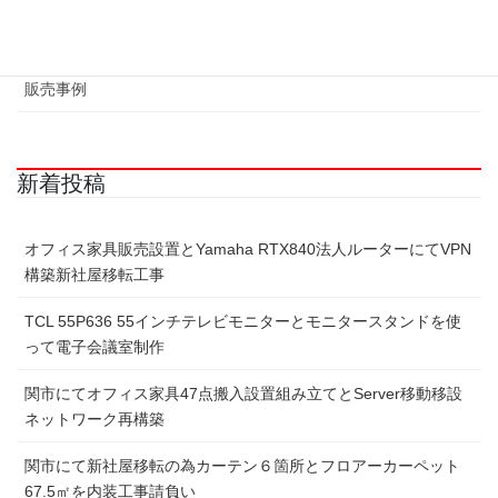
液晶修理事例
販売事例
新着投稿
オフィス家具販売設置とYamaha RTX840法人ルーターにてVPN
構築新社屋移転工事
TCL 55P636 55インチテレビモニターとモニタースタンドを使
って電子会議室制作
関市にてオフィス家具47点搬入設置組み立てとServer移動移設
ネットワーク再構築
関市にて新社屋移転の為カーテン６箇所とフロアーカーペット
67.5㎡を内装工事請負い