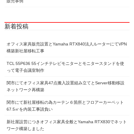
販売事例
新着投稿
オフィス家具販売設置とYamaha RTX840法人ルーターにてVPN
構築新社屋移転工事
TCL 55P636 55インチテレビモニターとモニタースタンドを使
って電子会議室制作
関市にてオフィス家具47点搬入設置組み立てとServer移動移設
ネットワーク再構築
関市にて新社屋移転の為カーテン６箇所とフロアーカーペット
67.5㎡を内装工事請負い
新社屋設営につきオフィス家具全般とYamaha RTX830でネット
ワーク構築しました