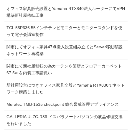
オフィス家具販売設置とYamaha RTX840法人ルーターにてVPN
構築新社屋移転工事
TCL 55P636 55インチテレビモニターとモニタースタンドを使
って電子会議室制作
関市にてオフィス家具47点搬入設置組み立てとServer移動移設
ネットワーク再構築
関市にて新社屋移転の為カーテン６箇所とフロアーカーペット
67.5㎡を内装工事請負い
新社屋設営につきオフィス家具全般とYamaha RTX830でネット
ワーク構築しました
Muratec TMB-1535 checkpoint 総合脅威管理アプライアンス
GALLERIA UL7C-R36 ドスパラノートパソコンの液晶修理交換
を行いました