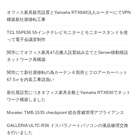
オフィス家具販売設置とYamaha RTX840法人ルーターにてVPN
構築新社屋移転工事
TCL 55P636 55インチテレビモニターとモニタースタンドを使
って電子会議室制作
関市にてオフィス家具47点搬入設置組み立てとServer移動移設
ネットワーク再構築
関市にて新社屋移転の為カーテン６箇所とフロアーカーペット
67.5㎡を内装工事請負い
新社屋設営につきオフィス家具全般とYamaha RTX830でネット
ワーク構築しました
Muratec TMB-1535 checkpoint 総合脅威管理アプライアンス
GALLERIA UL7C-R36 ドスパラノートパソコンの液晶修理交換
を行いました