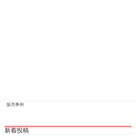
ペ
ペ
の
カテゴリー
ー
ー
ペ
ジ
ジ
ー
お知らせ
ジ
修理事例
送
り
制作事例
換装事例
施工事例
液晶修理事例
販売事例
新着投稿